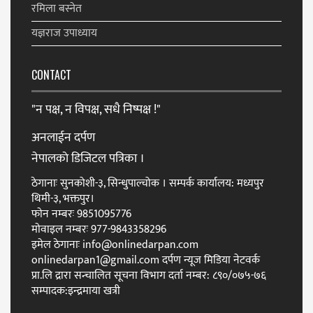
रमिला बस्नेत
यज्ञराज उपाध्याय
CONTACT
"न पक्ष, न विपक्ष, सधै निष्पक्ष !"
अनलाईन दर्पण
नेपालकाे डिजिटल पत्रिका ।
ठेगानाः सुनकोशी-३, सिन्धुपाल्चोक । सम्पर्क कार्यालय: मध्यपुर
थिमी-३, भक्तपुर।
फाेन नम्बरः 9851095776
माेवाइल नम्बरः 977-9843358296
इमेल ठेगानाः info@onlinedarpan.com
onlinedarpan1@gmail.com दर्पण न्यूज मिडिया नेटवर्क
प्रा.लि द्रारा सन्चालित सूचना विभाग दर्ता नम्बर: ८९०/०७५-७६
सम्पादक:इन्द्रमाया खत्री