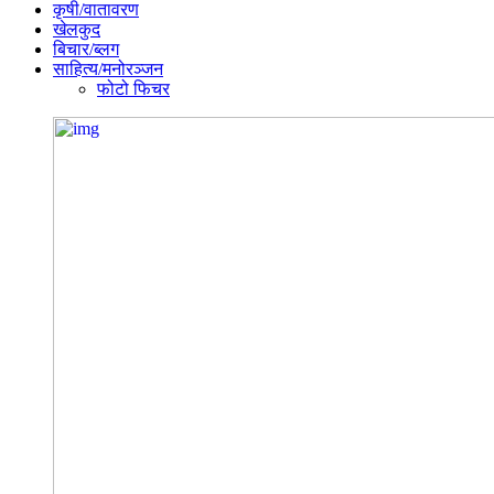
कृषी/वातावरण
खेलकुद
बिचार/ब्लग
साहित्य/मनोरञ्जन
फोटो फिचर