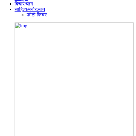
बिचार/ब्लग
साहित्य/मनोरञ्जन
फोटो फिचर