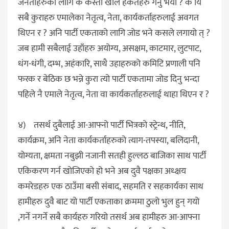
जनताहरुका लागि के कस्ता खाले हर्कतहरु गर्नु भयो ? के यि
सबै कुराहरु एमालेका नेतृत्व, नेता, कार्यकर्ताहरुलाई अवगत
थिएन र ? अनि पार्टी एकताको लागि जोड भने कसले लगायो त् ?
जब हामी सबैलाई उहाँहरु अयोग्य, असक्षम, काटमार, लुटपाट,
धंग-धंगी, दम्भ, अहंकारि, साथै उहाहरुको कमिटि प्रणाली पनि
फरक र बेठिक छ भन्ने कुरा त्यो पार्टी एकतामा जोड दिनु भन्दा
पहिले नै एमाले नेतृत्व, नेता वा कार्यकर्ताहरुलाई थाहा थिएन र ?
४) तसर्थ दुबैलाई आ-आफ्नो पार्टी भित्रको स्ट्रेन्थ, नीति,
कार्यक्रम, अनि नेता कार्यकर्ताहरुको त्याग-तपस्या, बलिदानी,
योग्यता, क्षमता नबुझी नजानी सतही हुल्लठ बाजिका साथ पार्टी
एकिकरण गर्न खोजिएको हो भने अब दुवै पक्षका अध्क्षय
कमरेडहरु एक ठाउँमा बसी संबाद, सहमति र सहकार्यका साथ
हामीहरु दुवै बाट यो पार्टी एकताका क्रममा ठुलो भुल हुन् गयो
,गर्ने नगर्ने सबै कार्यहरु गरियो तसर्थ अब हामीहरु आ-आफ्ना