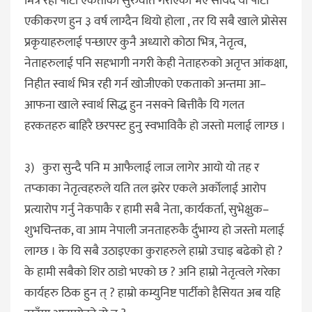
मित्र रही पार्टी एकताको सुरुवात गरीएको भए सायद यो पार्टी
एकीकरण हुन ३ वर्ष लाग्दैन थियो होला , तर यि सबै खाले प्रोसेस
प्रकृयाहरुलाई पन्छाएर कुनै अध्यारो कोठा भित्र, नेतृत्व,
नेताहरुलाई पनि सहभागी नगरी केही नेताहरुको अतृप्त आंकक्षा,
निहीत स्वार्थ भित्र रही गर्न खोजीएको एकताको अन्तमा आ–
आफना खाले स्वार्थ सिद्ध हुन नसक्ने बित्तीकै यि गलत
हरकतहरु बाहिरै छरपस्ट हुनु स्वभाविकै हो जस्तो मलाई लाग्छ ।
३) कुरा सुन्दै पनि म आफैलाई लाज लागेर आयो यो तह र
तप्काका नेतृत्वहरुले यति तल झरेर एकले अर्कोलाई आरोप
प्रत्यारोप गर्नु नेकपाकै र हामी सबै नेता, कार्यकर्ता, सुभेक्षुक–
शुभचिन्तक, वा आम नेपाली जनताहरुकै र्दुभाग्य हो जस्तो मलाई
लाग्छ । के यि सबै उठाइएका कुराहरुले हाम्रो उचाइ बढेको हो ?
के हामी सबैको शिर ठाडो भएको छ ? अनि हाम्रो नेतृत्वले गरेका
कार्यहरु ठिक हुन त् ? हाम्रो कम्युनिष्ट पार्टीको हैसियत अब यहि