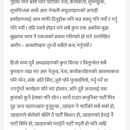
गुडमा गएर बसौ भनि पार्टीका नेता, कार्यकर्ता, शुभेच्छुक,
शुभचिन्तक साथै आम नेपाली समुदायहरुको अगाडी
हामीहरुलाई आम माफी दिनुहोस भनि भन्न सक्नु पनि पर्यो र गर्नु
पनि पर्यो I यदि एस्तो होइन भने सबै कुरा एक अर्कोमा बुझ-
बुझारथ भएर नै एकताको प्रयास गरीएको हो भने उल्लेखित
आरोप – प्रत्यारोपहरु तुरन्तै सबैले बन्द गर्नुपर्यो I
हिजो सम्म दुवै अधक्ष्यहरुको कुरा मिल्दा र मिलुन्जेल सबै
कुराहरु राम्रा भए अरु नेतृत्व, नेता, कार्यकर्ताहरुको आवस्यकता
पनि परेन, सके जति सिंग, जुरो पनि फुकालियो, गर्नु पर्ने वा
नगर्नुपर्ने कार्यहरु पनि भए होलान, अनि दुवै जनालाई यस
कुराको कुनै हेक्का पनि रहेन I मानौ एउटा कमुनिस्ट पार्टी भित्र
दुइ जना महाराजहरु हुनुहुन्छ , उहाहरु नै पार्टीको सर्बे सर्बा हो,
उहाहरुले बोलेको बोलि नै पार्टी बिधान हो, उहाहरुको हेराई नै
पार्टी बिधि हो, उहाहरुको गराईनै पार्टी पद्ती हो भनि त्यहि