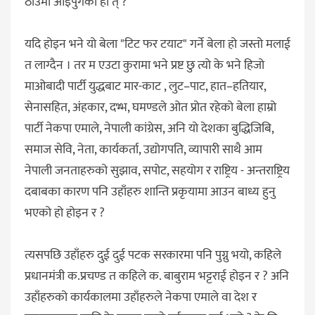
ठाउँमा आइपुगेको हो त् ?
यदि होइन भने यो बेला "टिट फर टयाट" गर्ने बेला हो जस्तो मलाई
त लाग्दैन । तर म एउटा कुरामा भने प्रष्ट छु त्यो के भने हिजो
माओबादी पार्टी युद्धबाट मार-काट , लुट–पाट, हात–हतियार,
सेनासहित, अंहकार, दभ्भ, घमण्डले ओत प्रोत रहेको बेला हाम्रो
पार्टी नेकपा एमाले, नेपाली कांग्रेस, अनि यो देशका बुद्धिजिबि,
समाज सेवि, नेता, कार्यकर्ता, उद्योगपति, व्यापारी साथै आम
नेपाली जनताहरुको सुझाव, सपोट, सहयोग र राष्ट्रिय - अन्तराष्ट्रिय
दबाबका कारण पनि उहाँहरु शान्ति प्रकृयामा आउन बाध्य हुनु
भएको हो होइन र ?
त्यसपछि उहाँहरु दुई दुई पटक सरकारमा पनि पुग्नु भयो, कहिले
प्रधानमंत्री क.प्रचण्ड त कहिले क. बाबुराम भट्टराई होइन र ? अनि
उहाँहरुको कार्यकालमा उहाँहरुले नेकपा एमाले वा देश र