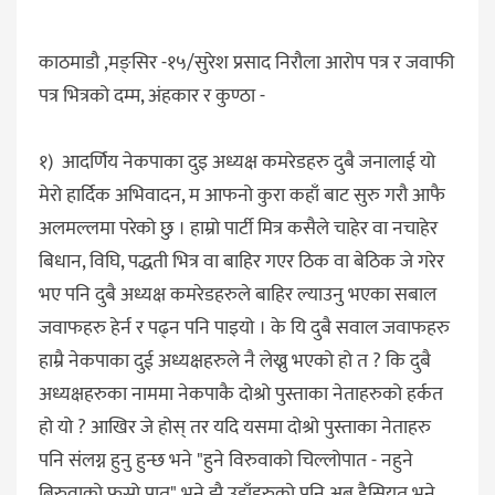
काठमाडौ ,मङ्सिर -१५/सुरेश प्रसाद निरौला आरोप पत्र र जवाफी
पत्र भित्रको दम्म, अंहकार र कुण्ठा -
१) आदर्णिय नेकपाका दुइ अध्यक्ष कमरेडहरु दुबै जनालाई यो
मेरो हार्दिक अभिवादन, म आफनो कुरा कहाँ बाट सुरु गरौ आफै
अलमल्लमा परेको छु । हाम्रो पार्टी मित्र कसैले चाहेर वा नचाहेर
बिधान, विघि, पद्धती भित्र वा बाहिर गएर ठिक वा बेठिक जे गरेर
भए पनि दुबै अध्यक्ष कमरेडहरुले बाहिर ल्याउनु भएका सबाल
जवाफहरु हेर्न र पढ्न पनि पाइयो । के यि दुबै सवाल जवाफहरु
हाम्रै नेकपाका दुई अध्यक्षहरुले नै लेख्नु भएको हो त ? कि दुबै
अध्यक्षहरुका नाममा नेकपाकै दोश्रो पुस्ताका नेताहरुको हर्कत
हो यो ? आखिर जे होस् तर यदि यसमा दोश्रो पुस्ताका नेताहरु
पनि संलग्न हुनु हुन्छ भने "हुने विरुवाको चिल्लोपात - नहुने
बिरुवाको फुस्रो पात" भने झै उहाँहरुको पनि अब हैसियत भने