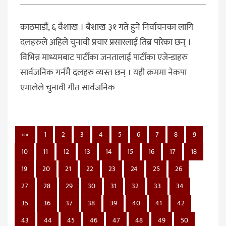
काठमाडौं, ६ वैशाख । बैशाख ३१ गते हुने निर्वाचनका लागि
दलहरुले अहिले चुनावी प्रचार प्रसारलाई तिब्र पारेका छन् ।
विभिन्न माध्यमबाट पार्टीका जनतालाई पार्टीका एजेन्डाहरु
सार्वजनिक गर्नमै दलहरु व्यस्त छन् । यही क्रममा नेकपा
एमालेले चुनावी गीत सार्वजनिक
««
1
2
3
4
5
6
7
8
9
10
11
12
13
14
15
16
17
18
19
20
21
22
23
24
25
26
27
28
29
30
31
32
33
34
35
36
37
38
39
40
41
42
43
44
45
46
47
48
49
50