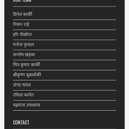
दिनेश कार्की
निसन राई
हरि पाेखरेल
मनाेज फुयाल
सन्ताेष खड्का
चित्र कुमार कार्की
श्रीकृष्ण बुढाथोकी
अंगद यादव
रमिला बस्नेत
यज्ञराज उपाध्याय
CONTACT