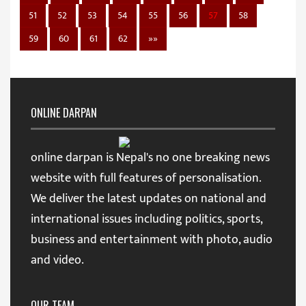
51
52
53
54
55
56
57
58
59
60
61
62
»»
ONLINE DARPAN
online darpan is Nepal's no one breaking news
website with full features of personalisation.
We deliver the latest updates on national and
international issues including politics, sports,
business and entertainment with photo, audio
and video.
OUR TEAM