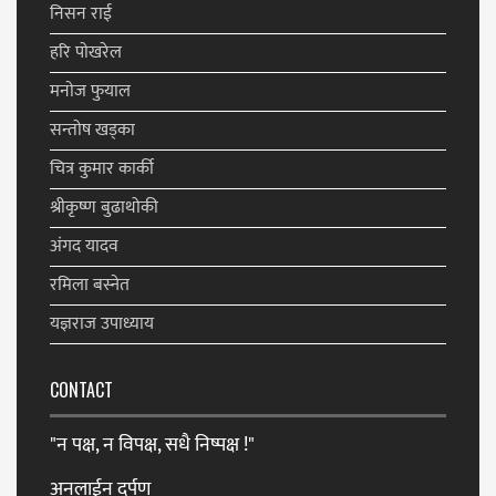
निसन राई
हरि पाेखरेल
मनाेज फुयाल
सन्ताेष खड्का
चित्र कुमार कार्की
श्रीकृष्ण बुढाथोकी
अंगद यादव
रमिला बस्नेत
यज्ञराज उपाध्याय
CONTACT
"न पक्ष, न विपक्ष, सधै निष्पक्ष !"
अनलाईन दर्पण