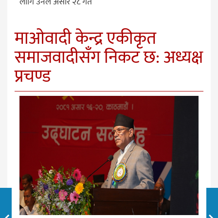
लागि उनले असार २८ गते
माओवादी केन्द्र एकीकृत
समाजवादीसँग निकट छ: अध्यक्ष
प्रचण्ड