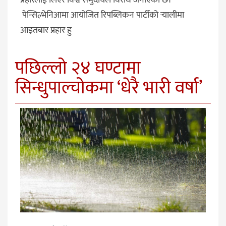
पेन्सिल्भेनिआमा आयोजित रिपब्लिकन पार्टीको र्‍यालीमा
आइतबार प्रहार हु
पछिल्लो २४ घण्टामा
सिन्धुपाल्चोकमा ‘धेरै भारी वर्षा’