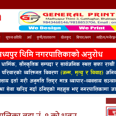
ी
सूचना-प्रविधि
अर्थ
कृषी/वातावरण
खेलकुद
बिचार/ब्लग
साहित्य/मनोरञ्ज