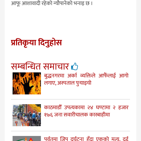
आफू आशावादी रहेको न्यौपानेको भनाइ छ ।
प्रतिकृया दिनुहोस
सम्बन्धित समाचार
बुद्धनगरमा अर्का व्यक्तिले आफैंलाई आगो
लगाए, अस्पताल पुर्‍याइयो
काठमाडौँ उपत्यकामा २४ घण्टामा २ हजार
१७६ जना सवारीचालक कारबाहीमा
पर्वतमा जिप दुर्घटना हुँदा एकको मृत्यु, दुई