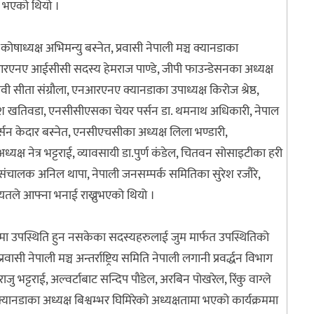
नु भएको थियो ।
्यक्ष अभिमन्यु बस्नेत, प्रवासी नेपाली मञ्च क्यानडाका
आरएनए आईसीसी सदस्य हेमराज पाण्डे, जीपी फाउन्डेसनका अध्यक्ष
 सीता संग्रौला, एनआरएनए क्यानडाका उपाध्यक्ष किरोज श्रेष्ठ,
ेश खतिवडा, एनसीसीएसका चेयर पर्सन डा. थमनाथ अधिकारी, नेपाल
्सन केदार बस्नेत, एनसीएचसीका अध्यक्ष लिला भण्डारी,
क्ष नेत्र भट्टराई, व्यावसायी डा.पुर्ण कंडेल, चितवन सोसाइटीका हरी
 संचालक अनिल थापा, नेपाली जनसम्पर्क समितिका सुरेश रजौरे,
गायतले आफ्ना भनाई राख्नुभएको थियो ।
 उपस्थिति हुन नसकेका सदस्यहरुलाई जुम मार्फत उपस्थितिको
सी नेपाली मञ्च अन्तर्राष्ट्रिय समिति नेपाली लगानी प्रवर्द्धन विभाग
्टराई, अल्वर्टाबाट सन्दिप पौडेल, अरबिन पोखरेल, रिंकु वाग्ले
्यानडाका अध्यक्ष बिश्वम्भर घिमिरेको अध्यक्षतामा भएको कार्यक्रममा