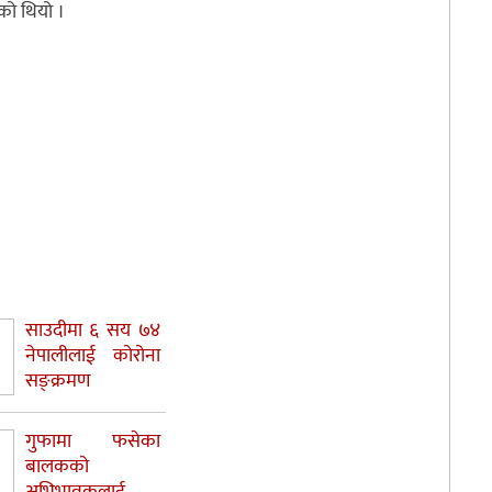
भएको थियो ।
साउदीमा ६ सय ७४
नेपालीलाई कोरोना
सङ्क्रमण
गुफामा फसेका
बालकको
अभिभावकलाई