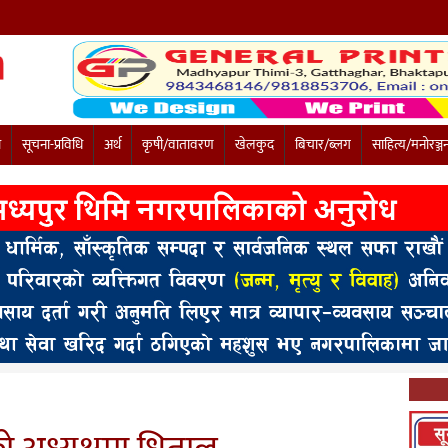
ी
सूचना-प्रविधि
अर्थ
कृषी/वातावरण
खेलकुद
बिचार/ब्लग
साहित्य/मनोरञ्ज